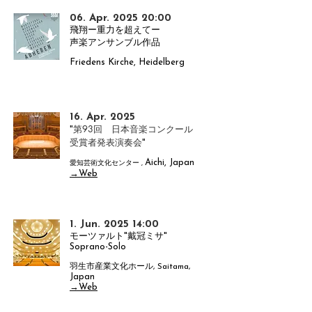
06. Apr. 2025 20:00
飛翔ー重力を超えてー
声楽アンサンブル作品
Friedens Kirche, Heidelberg
16. Apr. 2025
第93回 日本音楽コンクール
"
​受賞者発表演奏会
"
Aichi, J
apan
愛知芸術文化センター ,
→Web
1. Jun. 2025 14:00
モーツァルト"戴冠ミサ
"
Soprano-Solo
羽生市産業文化ホール, Saitama,
Japan
→Web