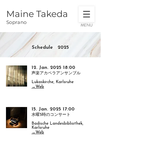
Maine Takeda
Soprano
MENU
Schedule ​2025
12. Jan. 2025 18:00
声楽アカペラアンサンブル
Lukaskirche, Karlsruhe
→Web
15. Jan. 2025 17:00
水曜5時のコンサート
Badische Landesbibliothek,
Karlsruhe
→Web