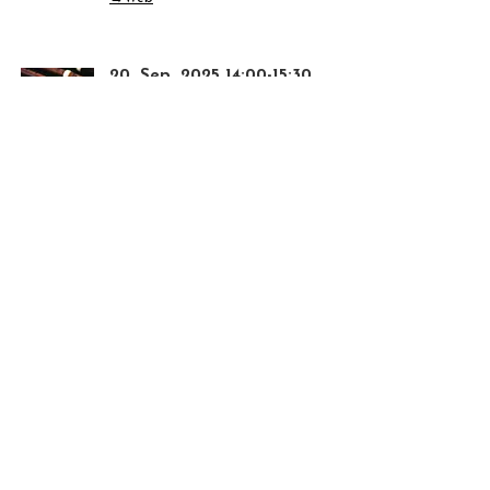
20. Sep. 2025 14:00-15:30
音楽史の「パンの耳」
～歴史からはみ出した音楽たち～
, Osaka, Japan
メイプルホール
→Web
23. Sep. 2025 15:00
竹田舞音ソプラノ・リサイタル
, Japan
ヨコスカ・ベイサイド・ポケット
→Web
5. Oct. 2025
Baroque Concert
,
Theatre Cafe Montage
Kyoto, Japan
→Web