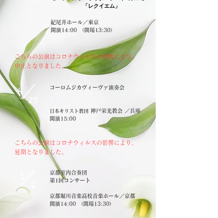
「レクイエム」
紀尾井ホール／東京
​開演14:00 （開場13:30）
​こちらの公演はコロナウィルスの影響により、
中止となりました。
4
コーロムジカヴィーヴァ演奏会
25
​ 神戸栄光教会 ／兵庫
日本キリスト教団
​開演15:00
​こちらの公演はコロナウィルスの影響により、
延期となりました。
5
京都室内合奏団
2
​第1回コンサート
京都堀川音楽高校音楽ホール／京都
​開演14:00 （開場13:30）