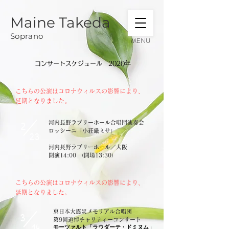
Maine Takeda
Soprano
MENU
​ コンサートスケジュール 2020年
​こちらの公演はコロナウィルスの影響により、
延期となりました。
2
河内長野ラブリーホール合唱団演奏会
​ロッシーニ「小荘厳ミサ」
23
河内長野ラブリーホール／大阪
​開演14:00 （開場13:30）
​こちらの公演はコロナウィルスの影響により、
延期となりました。
東日本大震災メモリアル合唱団
3
​第9回追悼チャリティーコンサート
14
モーツァルト「ラウダーテ・ドミヌム」